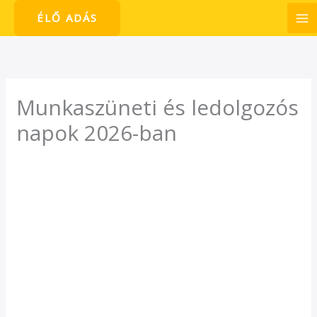
Skip
ÉLŐ ADÁS
to
content
Munkaszüneti és ledolgozós
napok 2026-ban
/
Hírek
/ By
admin1024