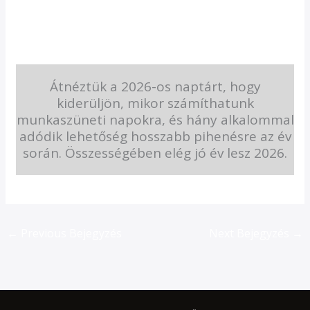
Átnéztük a 2026-os naptárt, hogy
kiderüljön, mikor számíthatunk
munkaszüneti napokra, és hány alkalommal
adódik lehetőség hosszabb pihenésre az év
során. Összességében elég jó év lesz 2026.
←
Previous Bejegyzés
Next Bejegyzés
→