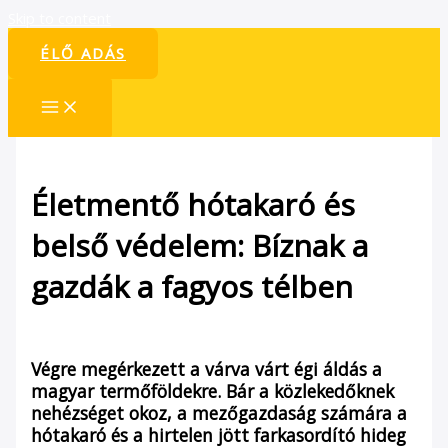
Skip to content
ÉLŐ ADÁS
Életmentő hótakaró és
belső védelem: Bíznak a
gazdák a fagyos télben
/
Hírek
/ By
admin1024
Végre megérkezett a várva várt égi áldás a
magyar termőföldekre. Bár a közlekedőknek
nehézséget okoz, a mezőgazdaság számára a
hótakaró és a hirtelen jött farkasordító hideg