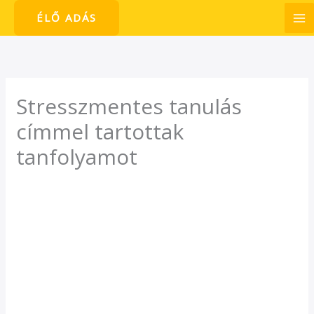
Skip
ÉLŐ ADÁS
to
content
Stresszmentes tanulás
címmel tartottak
tanfolyamot
/
Hírek
/ By
admin1024