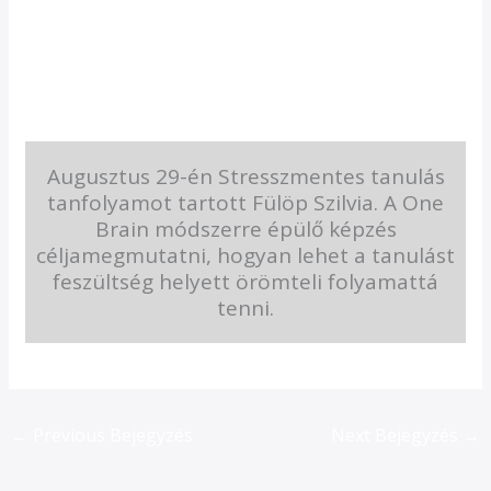
Augusztus 29-én Stresszmentes tanulás
tanfolyamot tartott Fülöp Szilvia. A One
Brain módszerre épülő képzés
céljamegmutatni, hogyan lehet a tanulást
feszültség helyett örömteli folyamattá
tenni.
←
Previous Bejegyzés
Next Bejegyzés
→