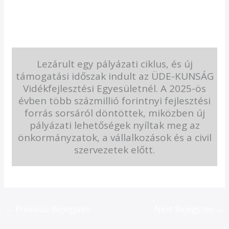
Lezárult egy pályázati ciklus, és új
támogatási időszak indult az ÜDE-KUNSÁG
Vidékfejlesztési Egyesületnél. A 2025-ös
évben több százmillió forintnyi fejlesztési
forrás sorsáról döntöttek, miközben új
pályázati lehetőségek nyíltak meg az
önkormányzatok, a vállalkozások és a civil
szervezetek előtt.
←
Previous Bejegyzés
Next Bejegyzés
→