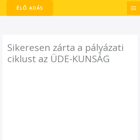
Skip
ÉLŐ ADÁS
to
content
Sikeresen zárta a pályázati
ciklust az ÜDE-KUNSÁG
/
Hírek
/ By
admin1024