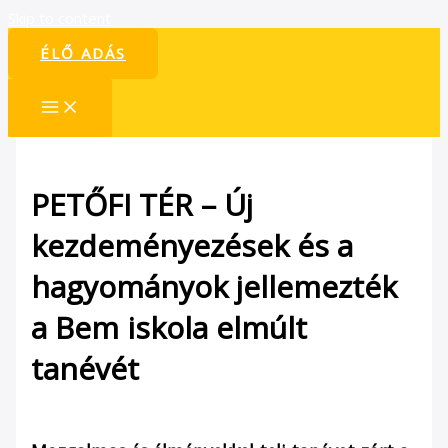
Skip to content
ÉLŐ ADÁS
PETŐFI TÉR – Új
kezdeményezések és a
hagyományok jellemezték
a Bem iskola elmúlt
tanévét
/
Petőfi tér
/ By
admin1024