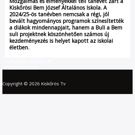
Mozgalmas és élményekkel teli tanévet zárt a
Kiskőrösi Bem József Általános Iskola. A
2024/25-ös tanévben nemcsak a régi, jól
bevált hagyományos programok színesítették
a diákok mindennapjait, hanem a Buli a Bem
suli projektnek köszönhetően számos új
kezdeményezés is helyet kapott az iskolai
életben.
←
Previous Bejegyzés
Next Bejegyzés
→
Copyright © 2026 Kiskőrös Tv