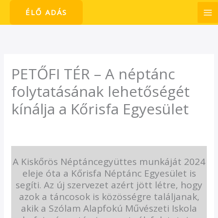
Skip
ÉLŐ ADÁS
to
content
PETŐFI TÉR – A néptánc
folytatásának lehetőségét
kínálja a Kőrisfa Egyesület
/
Petőfi tér
/ By
admin1024
A Kiskőrös Néptáncegyüttes munkáját 2024
eleje óta a Kőrisfa Néptánc Egyesület is
segíti. Az új szervezet azért jött létre, hogy
azok a táncosok is közösségre találjanak,
akik a Szólam Alapfokú Művészeti Iskola