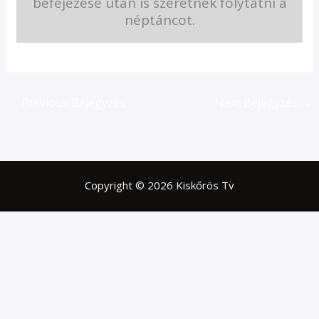
befejezése után is szeretnék folytatni a
néptáncot.
←
Previous Bejegyzés
Next Bejegyzés
→
Copyright © 2026 Kiskőrös Tv