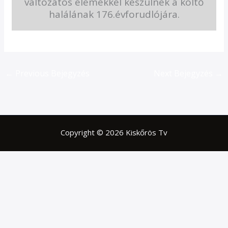
változatos elemekkel készülnek a költő
halálának 176.évforudlójára.
←
Previous Bejegyzés
Next Bejegyzés
→
Copyright © 2026 Kiskőrös Tv