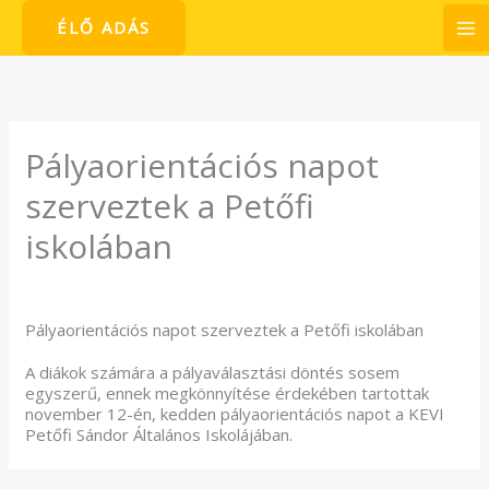
Skip
ÉLŐ ADÁS
to
content
Pályaorientációs napot
szerveztek a Petőfi
iskolában
/
Hírek
/ By
admin1024
Pályaorientációs napot szerveztek a Petőfi iskolában
A diákok számára a pályaválasztási döntés sosem
egyszerű, ennek megkönnyítése érdekében tartottak
november 12-én, kedden pályaorientációs napot a KEVI
Petőfi Sándor Általános Iskolájában.