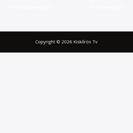
←
Previous Bejegyzés
Next Bejegyzés
→
Copyright © 2026 Kiskőrös Tv