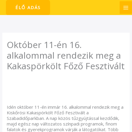
Skip
ÉLŐ ADÁS
to
content
Október 11-én 16.
alkalommal rendezik meg a
Kakaspörkölt Főző Fesztivált
/
Hírek
/ By
admin1024
Idén október 11-én immár 16. alkalommal rendezik meg a
Kiskőrösi Kakaspörkölt Főző Fesztivált a
Szabadidőparkban. A nap közös tűzgyújtással kezdődik,
majd egész nap változatos színpadi programok, finom
falatok és gyerekprogramok várják a látogatókat. Több