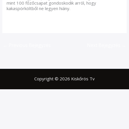
mint 100 főzőcsapat gondoskodik arról, hogy
kakaspörköltből ne legyen hiány.
←
Previous Bejegyzés
Next Bejegyzés
→
Copyright © 2026 Kiskőrös Tv