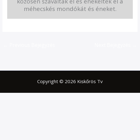
közösen szavalták el és énekelték el a
méhecskés mondókát és éneket.
←
Previous Bejegyzés
Next Bejegyzés
→
Copyright © 2026 Kiskőrös Tv