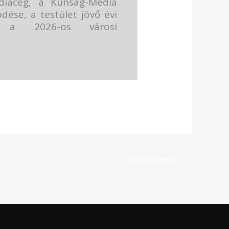
diacég, a Kunság-Média
dése, a testület jövő évi
 a 2026-os városi
Next Bejegyzés
→