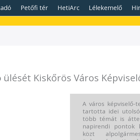
radó
Petőfi tér
HetiArc
Lélekemelő
Hi
 ülését Kiskőrös Város Képvisel
A város képviselő-
tartotta idei utols
több témát is áttek
napirendi pontok 
közt alpolgárme