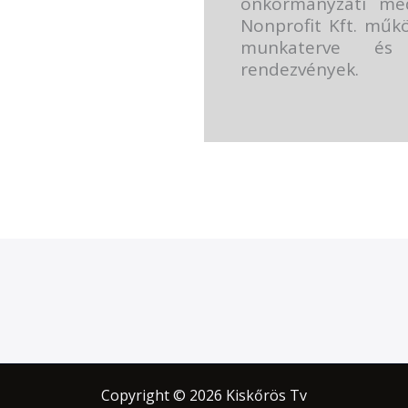
önkormányzati mé
Nonprofit Kft. műkö
munkaterve és
rendezvények.
Copyright © 2026 Kiskőrös Tv