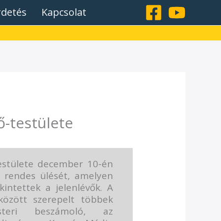
rdetés
Kapcsolat
ő-testülete
testülete december 10-én
ó rendes ülését, amelyen
intettek a jelenlévők. A
között szerepelt többek
steri beszámoló, az