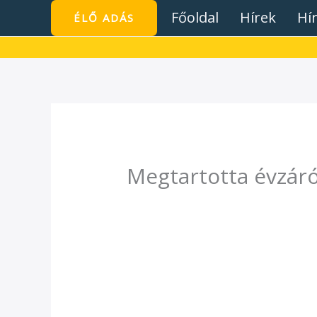
Skip
Főoldal
Hírek
Hí
ÉLŐ ADÁS
to
content
Megtartotta évzáró
/
Hírek
/ By
admin1024