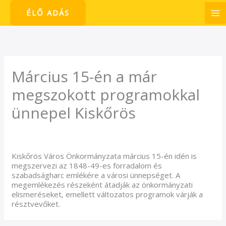
Skip
ÉLŐ ADÁS
to
content
Március 15-én a már
megszokott programokkal
ünnepel Kiskőrös
/
Hírek
/ By
admin1024
Kiskőrös Város Önkormányzata március 15-én idén is
megszervezi az 1848-49-es forradalom és
szabadságharc emlékére a városi ünnepséget. A
megemlékezés részeként átadják az önkormányzati
elismeréseket, emellett változatos programok várják a
résztvevőket.