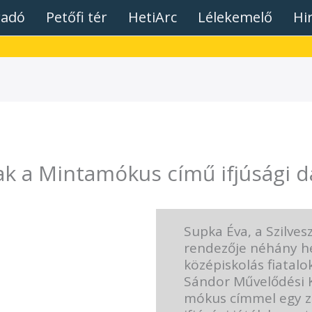
radó
Petőfi tér
HetiArc
Lélekemelő
Hi
ak a Mintamókus című ifjúsági d
Supka Éva, a Szilves
rendezője néhány he
középiskolás fiatalo
Sándor Művelődési 
mókus címmel egy 