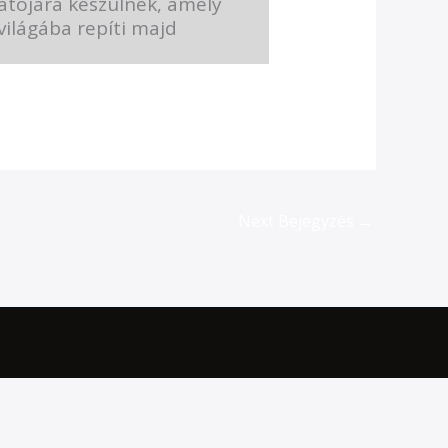
tatójára készülnek, amely
 világába repíti majd
Next Bejegyzés
→