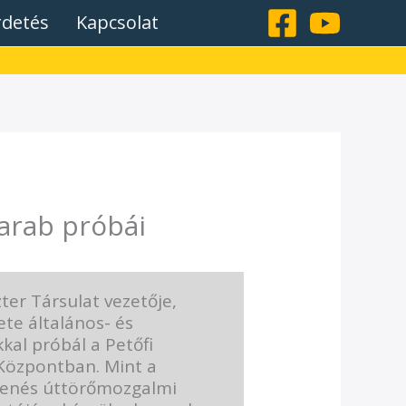
rdetés
Kapcsolat
arab próbái
zter Társulat vezetője,
te általános- és
kkal próbál a Petőfi
Központban. Mint a
zenés úttörőmozgalmi