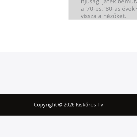
ifjúsági játék bemu
a ’70-es, ’80-as évek
vissza a nézőket.
Copyright © 2026 Kiskőrös Tv