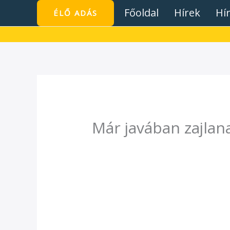
Skip
Főoldal
Hírek
Hí
ÉLŐ ADÁS
to
content
Már javában zajlan
/
Hírek
/ By
admin1024