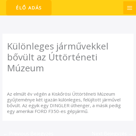
Skip
ÉLŐ ADÁS
to
content
Különleges járművekkel
bővült az Úttörténeti
Múzeum
/
Hírek
/ By
admin1024
Az elmúlt év végén a Kiskőrösi Úttörténeti Múzeum
gyűjteménye két igazán különleges, felújított járművel
bővült. Az egyik egy DINGLER úthenger, a másik pedig
egy amerikai FORD F350-es gépjármű.
←
Previous Bejegyzés
Next Bejegyzés
→