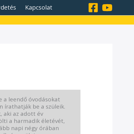
rdetés
Kapcsolat
e a leendő óvodásokat
n írathatják be a szüleik.
aki az adott év
lti a harmadik életévét,
lább napi négy órában