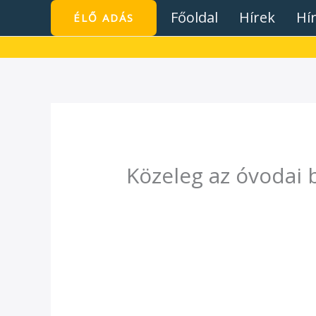
Skip
Főoldal
Hírek
Hí
ÉLŐ ADÁS
to
content
Közeleg az óvodai 
/
Hírek
/ By
admin1024