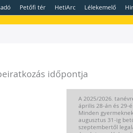
radó
Petőfi tér
HetiArc
Lélekemelő
Hi
beiratkozás időpontja
A 2025/2026. tanévr
április 28-án és 29-é
Minden gyermeknek, 
augusztus 31-ig betö
szeptembertől lega