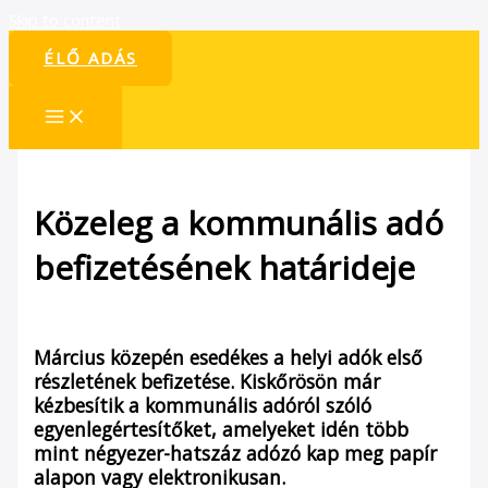
Skip to content
ÉLŐ ADÁS
Közeleg a kommunális adó
befizetésének határideje
/
Hírek
/ By
admin1024
Március közepén esedékes a helyi adók első
részletének befizetése. Kiskőrösön már
kézbesítik a kommunális adóról szóló
egyenlegértesítőket, amelyeket idén több
mint négyezer-hatszáz adózó kap meg papír
alapon vagy elektronikusan.