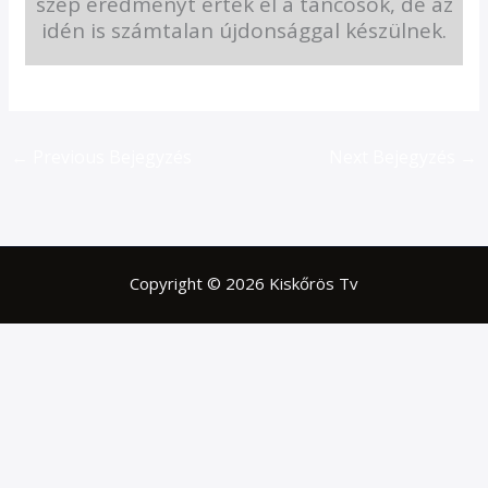
szép eredményt értek el a táncosok, de az
idén is számtalan újdonsággal készülnek.
←
Previous Bejegyzés
Next Bejegyzés
→
Copyright © 2026 Kiskőrös Tv