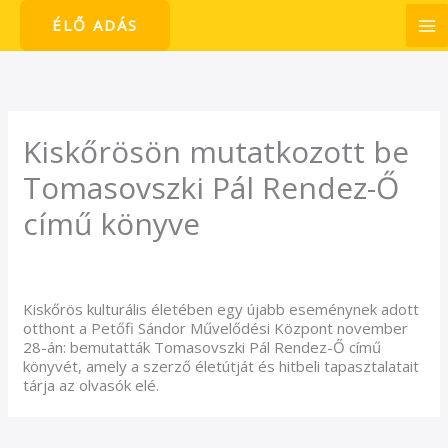
Skip
ÉLŐ ADÁS
to
content
Kiskőrösön mutatkozott be
Tomasovszki Pál Rendez-Ő
című könyve
/
Hírek
/ By
admin1024
Kiskőrös kulturális életében egy újabb eseménynek adott
otthont a Petőfi Sándor Művelődési Központ november
28-án: bemutatták Tomasovszki Pál Rendez-Ő című
könyvét, amely a szerző életútját és hitbeli tapasztalatait
tárja az olvasók elé.