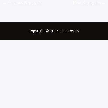
←
Previous Bejegyzés
Next Bejegyzés
→
Copyright © 2026 Kiskőrös Tv