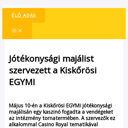
Skip to content
ÉLŐ ADÁS
Jótékonysági majálist
szervezett a Kiskőrösi
EGYMI
/
Hírek
/ By
admin1024
Május 10-én a Kiskőrösi EGYMI jótékonysági
majálisán egy kaszinó fogadta a vendégeket
az intézmény tornatermében. A szervezők ez
alkalommal Casino Royal tematikával