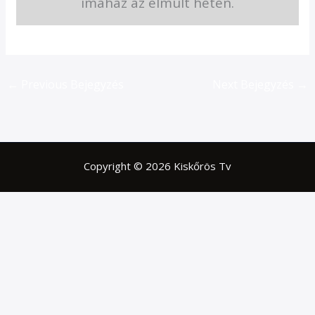
imaház az elmúlt héten.
←
Previous Bejegyzés
Next Bejegyzés
→
Copyright © 2026 Kiskőrös Tv