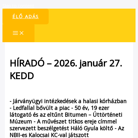
Skip to content
ÉLŐ ADÁS
HÍRADÓ – 2026. január 27.
KEDD
/
Híradó
/ By
admin1024
- Járványügyi intézkedések a halasi kórházban
- Ledfallal bővült a piac - 50 év, 19 ezer
látogató és az eltűnt Bitumen – Úttörténeti
Múzeum - A művészet titkos ereje címmel
szervezett beszélgetést Háló Gyula költő - Az
NBII-es Kalocsai KC-val játszott