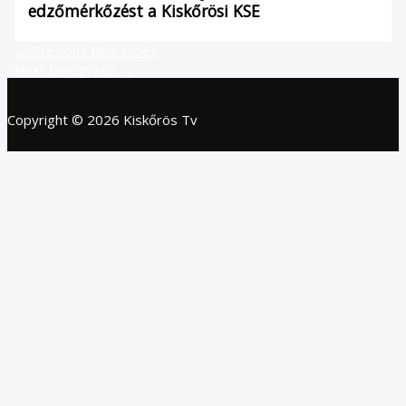
edzőmérkőzést a Kiskőrösi KSE
←
Previous Bejegyzés
Next Bejegyzés
→
Copyright © 2026 Kiskőrös Tv