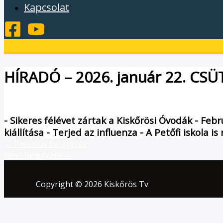
Kapcsolat
HÍRADÓ – 2026. január 22. CS
/
Híradó
/ By
admin1024
- Sikeres félévet zártak a Kiskőrösi Óvodák - Febr
kiállítása - Terjed az influenza - A Petőfi iskola 
←
Previous Bejegyzés
Next Bejegyzés
→
Copyright © 2026 Kiskőrös Tv