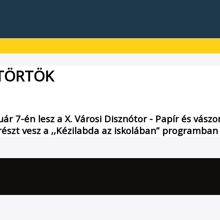
ÜTÖRTÖK
uár 7-én lesz a X. Városi Disznótor - Papír és vás
is részt vesz a ,,Kézilabda az iskolában” programban