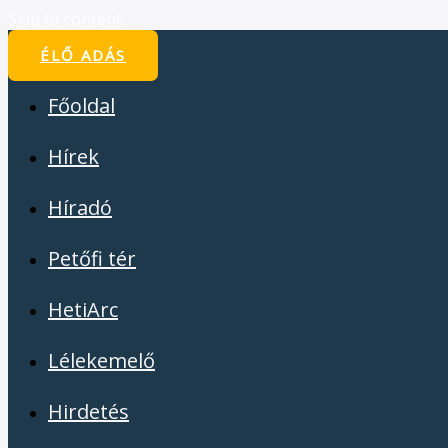
Skip to content
ÉLŐ ADÁS
Főoldal
Hírek
Híradó
Petőfi tér
HetiArc
Lélekemelő
Hirdetés