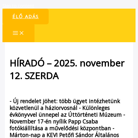
Skip to content
ÉLŐ ADÁS
HÍRADÓ – 2025. november
12. SZERDA
/
Híradó
/ By
admin1024
- Új rendelet jöhet: több ügyet intézhetünk
közvetlenül a háziorvosnál - Különleges
évkönyvvel ünnepel az Úttörténeti Múzeum -
November 17-én nyílik Papp Csaba
fotókiállítása a művelődési központban -
Márton-nap a KEVI Petőfi Sándor Általános