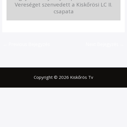
Vereséget szenvedett a Kiskőrösi LC II.
csapata
←
Previous Bejegyzés
Next Bejegyzés
→
Copyright © 2026 Kiskőrös Tv