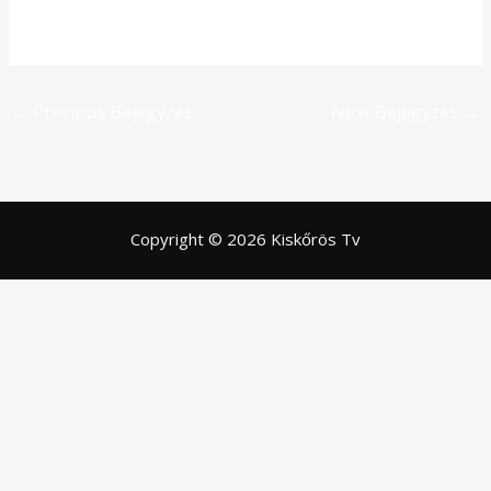
←
Previous Bejegyzés
Next Bejegyzés
→
Copyright © 2026 Kiskőrös Tv