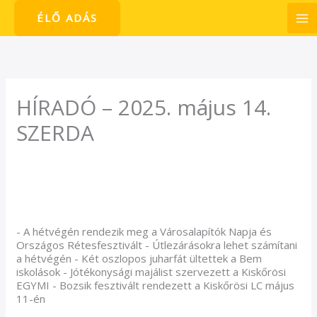
Skip
ÉLŐ ADÁS
to
content
HÍRADÓ – 2025. május 14.
SZERDA
/
Híradó
/ By
admin1024
- A hétvégén rendezik meg a Városalapítók Napja és
Országos Rétesfesztivált - Útlezárásokra lehet számítani
a hétvégén - Két oszlopos juharfát ültettek a Bem
iskolások - Jótékonysági majálist szervezett a Kiskőrösi
EGYMI - Bozsik fesztivált rendezett a Kiskőrösi LC május
11-én