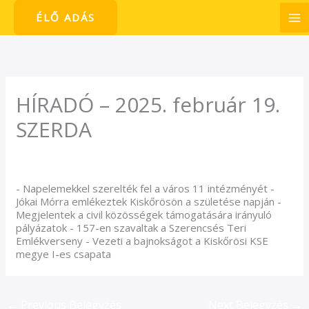
Skip
ÉLŐ ADÁS
to
content
HÍRADÓ – 2025. február 19.
SZERDA
/
Híradó
/ By
admin1024
- Napelemekkel szerelték fel a város 11 intézményét -
Jókai Mórra emlékeztek Kiskőrösön a születése napján -
Megjelentek a civil közösségek támogatására irányuló
pályázatok - 157-en szavaltak a Szerencsés Teri
Emlékverseny - Vezeti a bajnokságot a Kiskőrösi KSE
megye I-es csapata
←
Previous Bejegyzés
Next Bejegyzés
→