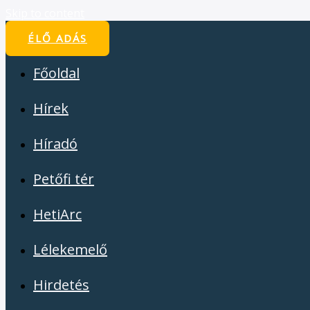
Skip to content
ÉLŐ ADÁS
Főoldal
Hírek
Híradó
Petőfi tér
HetiArc
Lélekemelő
Hirdetés