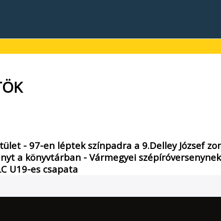
TÖK
stület - 97-en léptek színpadra a 9.Delley József 
a könyvtárban - Vármegyei szépíróversenynek a
 LC U19-es csapata