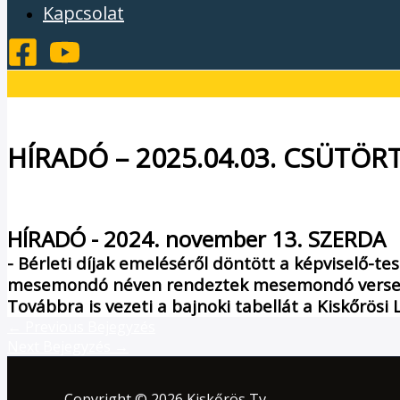
Kapcsolat
HÍRADÓ – 2025.04.03. CSÜTÖR
/
Híradó
/ By
admin1024
HÍRADÓ - 2024. november 13. SZERDA
- Bérleti díjak emeléséről döntött a képviselő-te
mesemondó néven rendeztek mesemondó versenyt 
Továbbra is vezeti a bajnoki tabellát a Kiskőrösi
←
Previous Bejegyzés
Next Bejegyzés
→
Copyright © 2026 Kiskőrös Tv