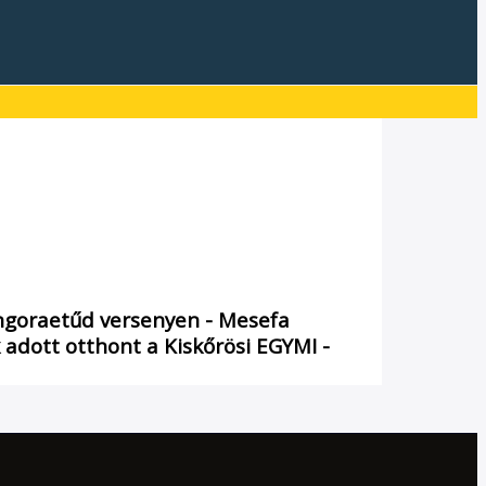
zongoraetűd versenyen - Mesefa
dott otthont a Kiskőrösi EGYMI -