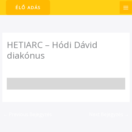
Skip
ÉLŐ ADÁS
to
content
HETIARC – Hódi Dávid
diakónus
/
HetiArc
/ By
admin1024
←
Previous Bejegyzés
Next Bejegyzés
→