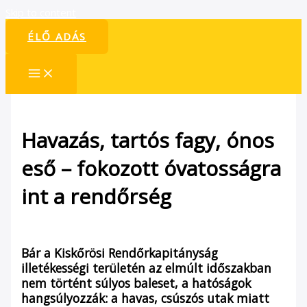
Skip to content
ÉLŐ ADÁS
Havazás, tartós fagy, ónos
eső – fokozott óvatosságra
int a rendőrség
/
Hírek
/ By
admin1024
Bár a Kiskőrösi Rendőrkapitányság
illetékességi területén az elmúlt időszakban
nem történt súlyos baleset, a hatóságok
hangsúlyozzák: a havas, csúszós utak miatt