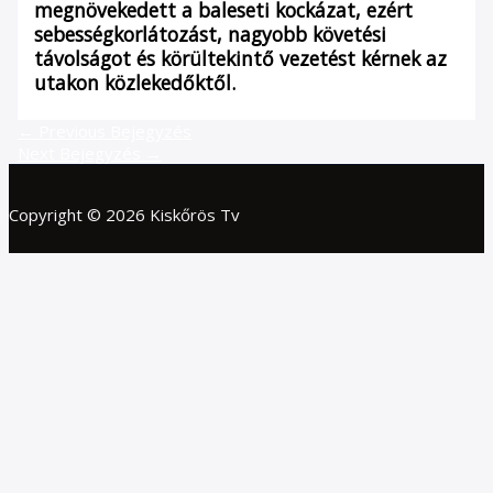
megnövekedett a baleseti kockázat, ezért
sebességkorlátozást, nagyobb követési
távolságot és körültekintő vezetést kérnek az
utakon közlekedőktől.
←
Previous Bejegyzés
Next Bejegyzés
→
Copyright © 2026 Kiskőrös Tv