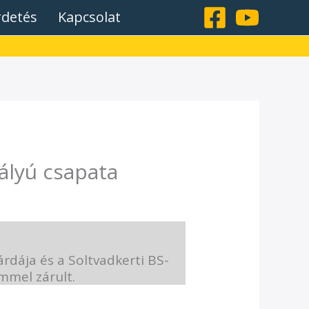
rdetés
Kapcsolat
ályú csapata
rdája és a Soltvadkerti BS-
mmel zárult.