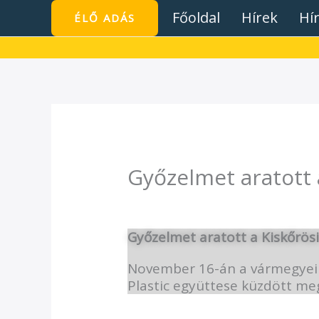
Skip
Főoldal
Hírek
Hí
ÉLŐ ADÁS
to
content
Győzelmet aratott 
/
Hírek
/ By
admin1024
Győzelmet aratott a Kiskőrösi
November 16-án a vármegyei I
Plastic együttese küzdött meg