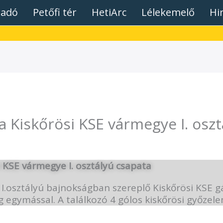
radó
Petőfi tér
HetiArc
Lélekemelő
Hi
a Kiskőrösi KSE vármegye I. oszt
 KSE vármegye I. osztályú csapata
.osztályú bajnokságban szereplő Kiskőrösi KSE gá
 egymással. A találkozó 4 gólos kiskőrösi győzele