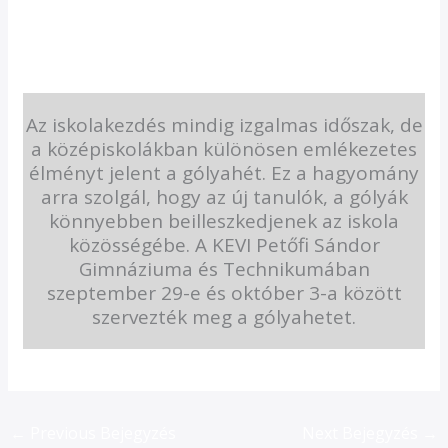
Az iskolakezdés mindig izgalmas időszak, de
a középiskolákban különösen emlékezetes
élményt jelent a gólyahét. Ez a hagyomány
arra szolgál, hogy az új tanulók, a gólyák
könnyebben beilleszkedjenek az iskola
közösségébe. A KEVI Petőfi Sándor
Gimnáziuma és Technikumában
szeptember 29-e és október 3-a között
szervezték meg a gólyahetet.
←
Previous Bejegyzés
Next Bejegyzés
→