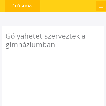
Skip
ÉLŐ ADÁS
to
content
Gólyahetet szerveztek a
gimnáziumban
/
Hírek
/ By
admin1024