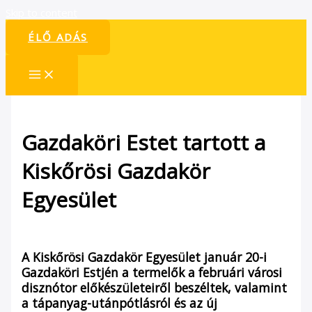
Skip to content
ÉLŐ ADÁS
Gazdaköri Estet tartott a
Kiskőrösi Gazdakör
Egyesület
/
Hírek
/ By
admin1024
A Kiskőrösi Gazdakör Egyesület január 20-i
Gazdaköri Estjén a termelők a februári városi
disznótor előkészületeiről beszéltek, valamint
a tápanyag-utánpótlásról és az új