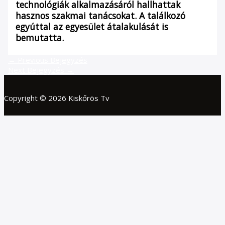
technológiák alkalmazásáról hallhattak
hasznos szakmai tanácsokat. A találkozó
egyúttal az egyesület átalakulását is
bemutatta.
←
Previous Bejegyzés
Next Bejegyzés
→
Copyright © 2026 Kiskőrös Tv