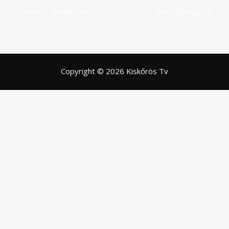
←
Previous Bejegyzés
Next Bejegyzés
→
Copyright © 2026 Kiskőrös Tv