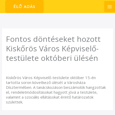
Skip
ÉLŐ ADÁS
to
content
Fontos döntéseket hozott
Kiskőrös Város Képviselő-
testülete októberi ülésén
/
Hírek
/ By
admin1024
Kiskőrös Város Képviselő-testülete október 15-én
tartotta soron következő ülését a Városháza
Dísztermében. A tanácskozáson beszámolók hangzottak
el, rendeletmódosításokat hagyott jóvá a testülete,
valamint a szociális ellátásokat érintő határozatok
születtek.