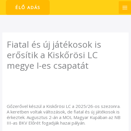
Skip
ÉLŐ ADÁS
to
content
Fiatal és új játékosok is
erősítik a Kiskőrösi LC
megye I-es csapatát
/
Hírek
/ By
admin1024
Gőzerővel készül a Kiskőrösi LC a 2025/26-os szezonra.
A keretben voltak változások, de fiatal és új játékosok is
érkeztek. Augusztus 2-án a MOL Magyar Kupában az NB
III-as BKV Előrét fogadják hazai pályán.