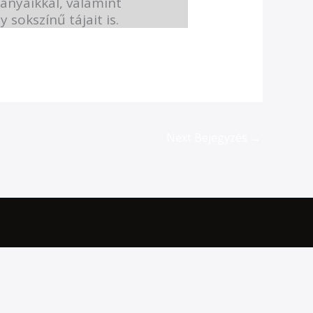
ányaikkal, valamint
 sokszínű tájait is.
Next Bejegyzés
→