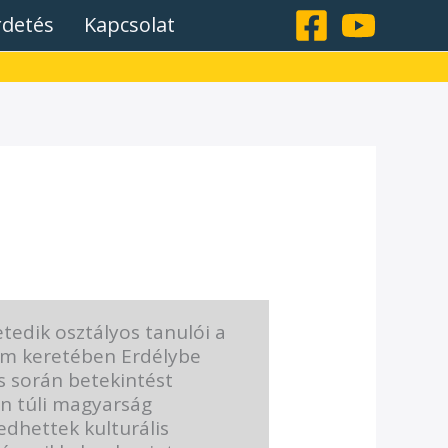
rdetés
Kapcsolat
tedik osztályos tanulói a
am keretében Erdélybe
s során betekintést
n túli magyarság
dhettek kulturális