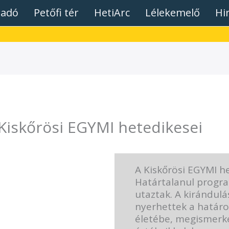
radó
Petőfi tér
HetiArc
Lélekemelő
Hi
 Kiskőrösi EGYMI hetedikesei
A Kiskőrösi EGYMI he
Határtalanul progr
utaztak. A kirándulá
nyerhettek a határo
életébe, megismerke