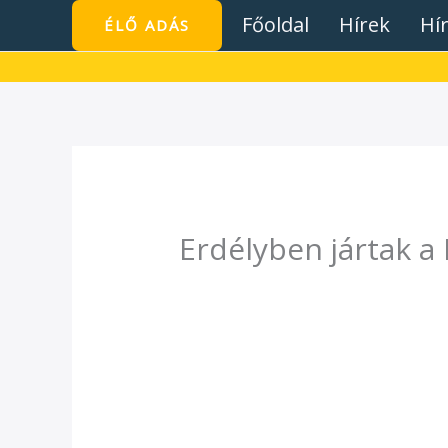
Skip
Főoldal
Hírek
Hí
ÉLŐ ADÁS
to
content
Erdélyben jártak a
/
Hírek
/ By
admin1024