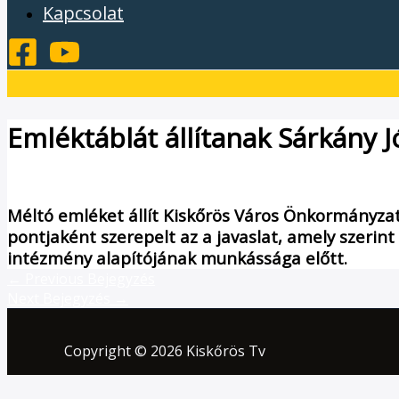
Kapcsolat
Emléktáblát állítanak Sárkány 
/
Hírek
/ By
admin1024
Méltó emléket állít Kiskőrös Város Önkormányzata 
pontjaként szerepelt az a javaslat, amely szerint
intézmény alapítójának munkássága előtt.
←
Previous Bejegyzés
Next Bejegyzés
→
Copyright © 2026 Kiskőrös Tv