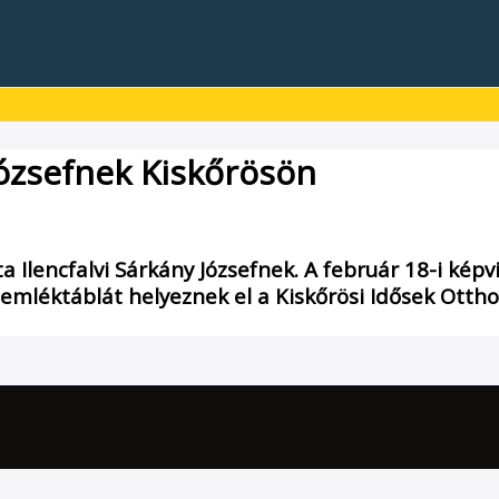
Józsefnek Kiskőrösön
Ilencfalvi Sárkány Józsefnek. A február 18-i képvi
 emléktáblát helyeznek el a Kiskőrösi Idősek Ottho