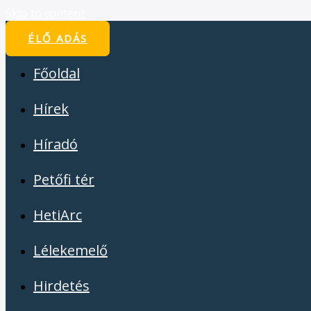
Skip to content
ÉLŐ ADÁS
Főoldal
Hírek
Híradó
Petőfi tér
HetiArc
Lélekemelő
Hirdetés