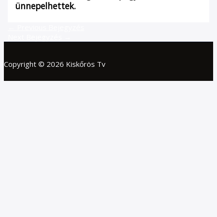
ünnepelhettek.
←
Previous Bejegyzés
Next Bejegyzés
→
Copyright © 2026 Kiskőrös Tv