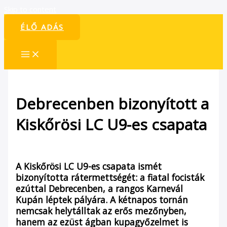
Skip to content
ÉLŐ ADÁS
Debrecenben bizonyított a
Kiskőrösi LC U9-es csapata
/
Hírek
/ By
admin1024
A Kiskőrösi LC U9-es csapata ismét
bizonyította rátermettségét: a fiatal focisták
ezúttal Debrecenben, a rangos Karnevál
Kupán léptek pályára. A kétnapos tornán
nemcsak helytálltak az erős mezőnyben,
hanem az ezüst ágban kupagyőzelmet is