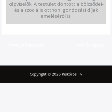
képviselők. A testület döntött a bölcsődei-
és a szociális otthoni gondozási díjak
emeléséről is.
←
Previous Bejegyzés
Next Bejegyzés
→
Copyright © 2026 Kiskőrös Tv