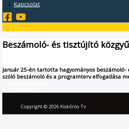
Kapcsolat
Beszámoló- és tisztújító közgy
/
Hírek
/ By
admin1024
Január 25-én tartotta hagyományos beszámoló- és 
szóló beszámoló és a programterv elfogadása mell
←
Previous Bejegyzés
Next Bejegyzés
→
Copyright © 2026 Kiskőrös Tv