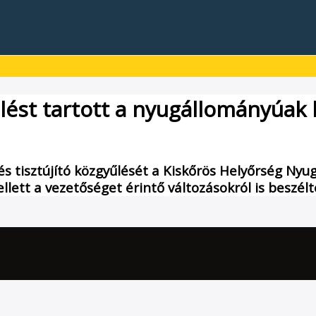
űlést tartott a nyugállományúak 
tisztújító közgyűlését a Kiskőrös Helyőrség Nyugá
ett a vezetőséget érintő változásokról is beszélte