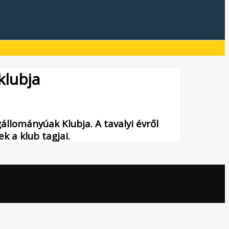
klubja
llományúak Klubja. A tavalyi évről
k a klub tagjai.