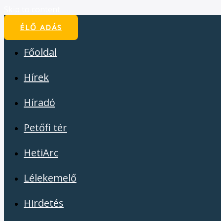
Skip to content
ÉLŐ ADÁS
Főoldal
Hírek
Híradó
Petőfi tér
HetiArc
Lélekemelő
Hirdetés