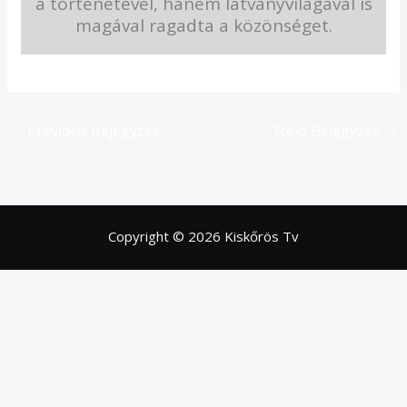
a történetével, hanem látványvilágával is
magával ragadta a közönséget.
←
Previous Bejegyzés
Next Bejegyzés
→
Copyright © 2026 Kiskőrös Tv