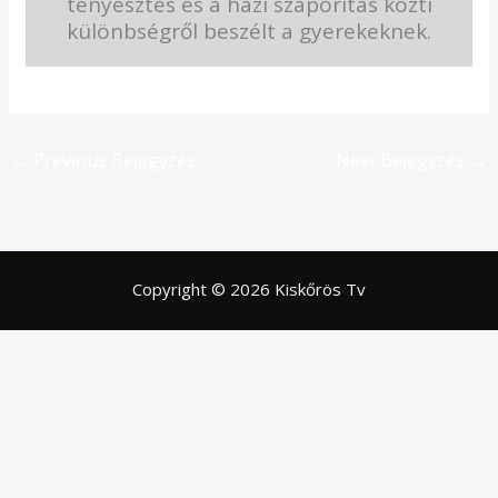
tenyésztés és a házi szaporítás közti
különbségről beszélt a gyerekeknek.
←
Previous Bejegyzés
Next Bejegyzés
→
Copyright © 2026 Kiskőrös Tv