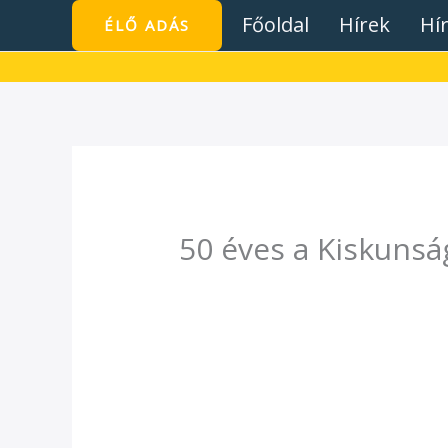
Skip
Főoldal
Hírek
Hí
ÉLŐ ADÁS
to
content
50 éves a Kiskunsá
/
Hírek
/ By
admin1024