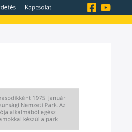
rdetés
Kapcsolat
ásodikként 1975. január
iskunsági Nemzeti Park. Az
lója alkalmából egész
amokkal készül a park