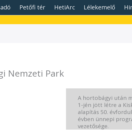
radó
Petőfi tér
HetiArc
Lélekemelő
Hi
gi Nemzeti Park
A hortobágyi után m
1-jén jött létre a K
alapítás 50. évfordu
évben ünnepi progr
vezetősége.