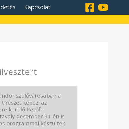
rdetés
Kapcsolat
lvesztert
Sándor szülővárosában a
t részét képezi az
e kerülő Petőfi-
 tavaly december 31-én is
s programmal készültek