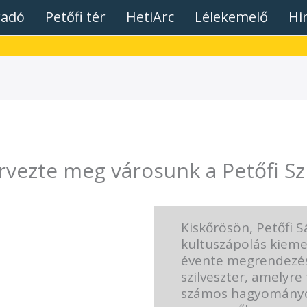
radó
Petőfi tér
HetiArc
Lélekemelő
Hi
rvezte meg városunk a Petőfi Szi
Kiskőrösön, Petőfi 
kultuszápolás kiemel
évente megrendezésr
szilveszter, amelyre
számos hagyományo