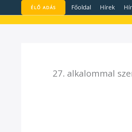
Skip
Főoldal
Hírek
Hí
ÉLŐ ADÁS
to
content
27. alkalommal sze
/
Hírek
/ By
admin1024