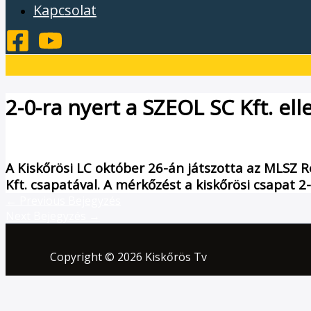
Kapcsolat
2-0-ra nyert a SZEOL SC Kft. el
/
Hírek
/ By
admin1024
A Kiskőrösi LC október 26-án játszotta az MLSZ R
Kft. csapatával. A mérkőzést a kiskőrösi csapat 2-
←
Previous Bejegyzés
Next Bejegyzés
→
Copyright © 2026 Kiskőrös Tv