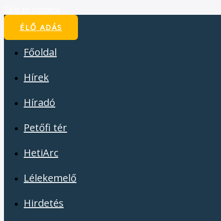
Skip to content
ÉLŐ ADÁS
Főoldal
Hírek
Híradó
Petőfi tér
HetiArc
Lélekemelő
Hirdetés